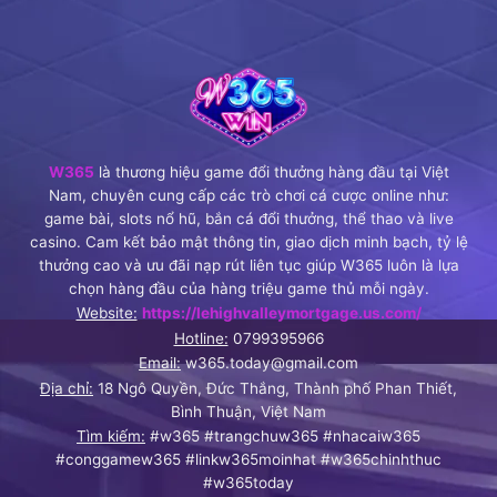
W365
là thương hiệu game đổi thưởng hàng đầu tại Việt
Nam, chuyên cung cấp các trò chơi cá cược online như:
game bài, slots nổ hũ, bắn cá đổi thưởng, thể thao và live
casino. Cam kết bảo mật thông tin, giao dịch minh bạch, tỷ lệ
thưởng cao và ưu đãi nạp rút liên tục giúp W365 luôn là lựa
chọn hàng đầu của hàng triệu game thủ mỗi ngày.
Website:
https://lehighvalleymortgage.us.com/
Hotline:
0799395966
Email:
w365.today@gmail.com
Địa chỉ:
18 Ngô Quyền, Đức Thắng, Thành phố Phan Thiết,
Bình Thuận, Việt Nam
Tìm kiếm:
#w365 #trangchuw365 #nhacaiw365
#conggamew365 #linkw365moinhat #w365chinhthuc
#w365today