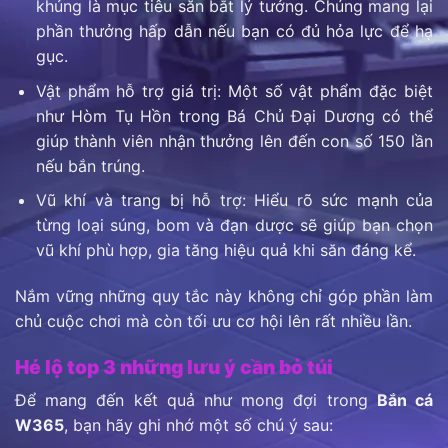
khủng là mục tiêu săn bắt lý tưởng. Chúng mang lại
phần thưởng hấp dẫn nếu bạn có đủ hỏa lực để hạ
gục.
Vật phẩm hỗ trợ giá trị: Một số vật phẩm đặc biệt
như Hòm Tụ Hồn trong Bá Chủ Đại Dương có thể
giúp thành viên nhận thưởng lên đến con số 150 lần
nếu bắn trúng.
Vũ khí và trang bị hỗ trợ: Hiểu rõ sức mạnh của
từng loại súng, bom và đạn dược sẽ giúp bạn chọn
vũ khí phù hợp, gia tăng hiệu quả khi săn đáng kể.
Nắm vững những quy tắc này không chỉ góp phần làm
chủ cuộc chơi mà còn tối ưu cơ hội lên rất nhiều lần.
Hé lộ top 3 những lưu ý cần bỏ túi
Để mang đến kết quả như mong đợi trong
Bắn cá
W365
, bạn hãy ghi nhớ một số chú ý sau: