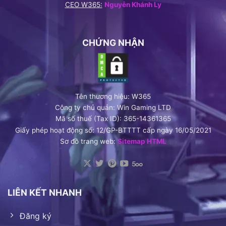
CEO W365:
Nguyễn Khánh Ly
CHỨNG NHẬN
Tên thương hiệu: W365
Công ty chủ quản: Win Gaming LTD
Mã số thuế (Tax ID): 365-14361365
Giấy phép hoạt động số: 12/GP-BTTTT cấp ngày 16/05/2021
Sơ đồ trang web:
Sitemap HTML
LIÊN KẾT NHANH
Đăng ký