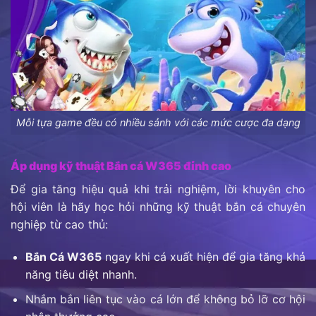
Mỗi tựa game đều có nhiều sảnh với các mức cược đa dạng
Áp dụng kỹ thuật Bắn cá W365 đỉnh cao
Để gia tăng hiệu quả khi trải nghiệm, lời khuyên cho
hội viên là hãy học hỏi những kỹ thuật bắn cá chuyên
nghiệp từ cao thủ:
Bắn Cá W365
ngay khi cá xuất hiện để gia tăng khả
năng tiêu diệt nhanh.
Nhắm bắn liên tục vào cá lớn để không bỏ lỡ cơ hội