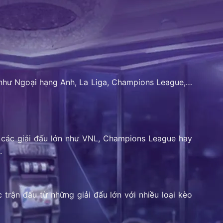
 như Ngoại hạng Anh, La Liga, Champions League,…
o các giải đấu lớn như VNL, Champions League hay
.
trận đấu từ những giải đấu lớn với nhiều loại kèo