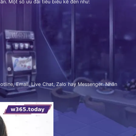
ẫn. Một số ưu đãi tiêu biểu kể đến như:
tline, Email, Live Chat, Zalo hay Messenger. Nhân