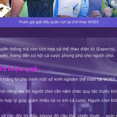
Tham gia giải đấu quần vợt tại thể thao W365
ền thống mà còn tích hợp cả thể thao điện tử (Esports).
yên, mang đến cơ hội cá cược phong phú cho người chơi.
65 hiệu quả
n trang bị cho mình một số kinh nghiệm thể thao tại W365 
hơi riêng, do đó người chơi cần nắm chắc quy tắc trước khi
n hợp lý giúp giảm thiểu rủi ro khi cá cược. Người chơi k
 về các đội thi đấu, phong độ cầu thủ, chiến thuật,… giúp