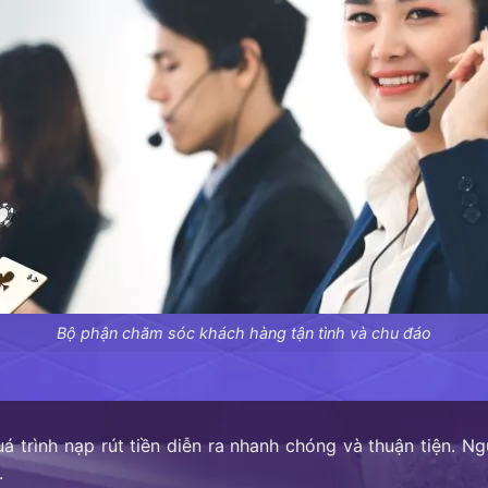
Bộ phận chăm sóc khách hàng tận tình và chu đáo
 trình nạp rút tiền diễn ra nhanh chóng và thuận tiện. N
.