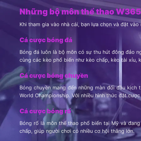
Những bộ môn thể thao W365 
Khi tham gia vào nhà cái, bạn lựa chọn và đặt vào
Cá cược bóng đá
Bóng đá luôn là bộ môn có sự thu hút đông đảo n
cùng các kèo phổ biến như kèo chấp, kèo tài xỉu, 
Cá cược bóng chuyền
Bóng chuyền mang đến những màn đối đầu kịch tín
World Championship. Với nhiều hình thức đặt cược
Cá cược bóng rổ
Bóng rổ là môn thể thao phổ biến tại Mỹ và đang
chấp, giúp người chơi có nhiều cơ hội thắng lớn.