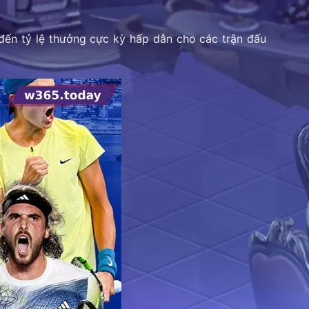
đến tỷ lệ thưởng cực kỳ hấp dẫn cho các trận đấu