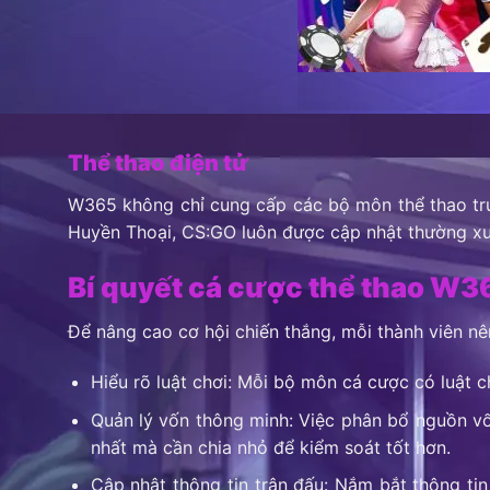
Thể thao điện tử
W365 không chỉ cung cấp các bộ môn thể thao truy
Huyền Thoại, CS:GO luôn được cập nhật thường xu
Bí quyết cá cược thể thao W3
Để nâng cao cơ hội chiến thắng, mỗi thành viên nê
Hiểu rõ luật chơi: Mỗi bộ môn cá cược có luật c
Quản lý vốn thông minh: Việc phân bổ nguồn vố
nhất mà cần chia nhỏ để kiểm soát tốt hơn.
Cập nhật thông tin trận đấu: Nắm bắt thông tin