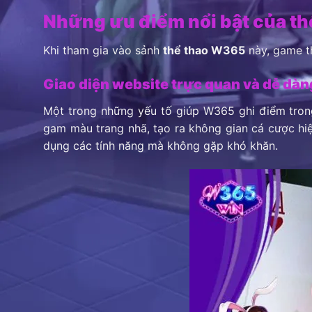
Những ưu điểm nổi bật của t
Khi tham gia vào sảnh
thể thao W365
này, game t
Giao diện website trực quan và dễ dàn
Một trong những yếu tố giúp W365 ghi điểm trong 
gam màu trang nhã, tạo ra không gian cá cược hiệ
dụng các tính năng mà không gặp khó khăn.