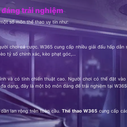
đáng trải nghiệm
 một số môn thể thao uy tín như:
gười chơi cá cược. W365 cung cấp nhiều giải đấu hấp dẫn
kèo tỷ số chính xác, kèo phạt góc,…
h và có tính chiến thuật cao. Người chơi có thể đặt và
 đa dạng, đây là một bộ môn đáng để trải nghiệm tại W365
 dần lan rộng trên toàn cầu.
Thể thao W365
cung cấp các 