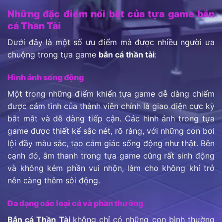
Những đặc điểm nổi bật của tựa game bắn
cá Thần Tài
Dưới đây là một số ưu điểm mà được nhiều người ưa
chuộng trong tựa game
bắn cá thần tài
:
Hình ảnh sống động
Một trong những điểm khiến tựa game dễ dàng chiếm
được cảm tình của thành viên chính là giao diện cực kỳ
bắt mắt và dễ dàng tiếp cận. Các hình ảnh trong tựa
game được thiết kế sắc nét, rõ ràng, với những con bơi
lội đầy màu sắc, tạo cảm giác sống động như thật. Bên
cạnh đó, âm thanh trong tựa game cũng rất sinh động
và không kém phần vui nhộn, làm cho không khí trở
nên càng thêm sôi động.
Đa dạng các loại cá và phần thưởng
Bắn cá Thần Tài
không chỉ có những con bình thường