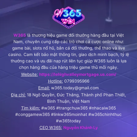
W365
là thương hiệu game đổi thưởng hàng đầu tại Việt
Nam, chuyên cung cấp các trò chơi cá cược online như:
game bài, slots nổ hũ, bắn cá đổi thưởng, thể thao và live
casino. Cam kết bảo mật thông tin, giao dịch minh bạch, tỷ lệ
thưởng cao và ưu đãi nạp rút liên tục giúp W365 luôn là lựa
chọn hàng đầu của hàng triệu game thủ mỗi ngày.
Website:
https://lehighvalleymortgage.us.com/
Hotline:
0799395966
Email:
w365.today@gmail.com
Địa chỉ:
18 Ngô Quyền, Đức Thắng, Thành phố Phan Thiết,
Bình Thuận, Việt Nam
Tìm kiếm:
#w365 #trangchuw365 #nhacaiw365
#conggamew365 #linkw365moinhat #w365chinhthuc
#w365today
CEO W365:
Nguyễn Khánh Ly