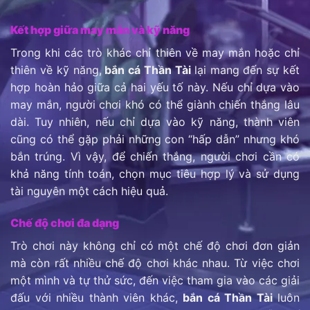
Kết hợp giữa may mắn và kỹ năng
Trong khi các trò khác chỉ thiên về may mắn hoặc chỉ
thiên về kỹ năng,
bắn cá Thần Tài
lại mang đến sự kết
hợp hoàn hảo giữa cả hai yếu tố này. Nếu chỉ dựa vào
may mắn, người chơi khó có thể giành chiến thắng lâu
dài. Tuy nhiên, nếu chỉ dựa vào kỹ năng, thành viên
cũng có thể gặp phải những con “hấp dẫn” nhưng khó
bắn trúng. Vì vậy, để chiến thắng, người chơi cần có
khả năng tính toán, chọn mục tiêu hợp lý và sử dụng
tài nguyên một cách hiệu quả.
Chế độ chơi đa dạng
Trò chơi này không chỉ có một chế độ chơi đơn giản
mà còn rất nhiều chế độ chơi khác nhau. Từ việc chơi
một mình và tự thử sức, đến việc tham gia vào các giải
đấu với nhiều thành viên khác,
bắn cá Thần Tài
luôn