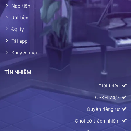
Nạp tiền
Rút tiền
Đại lý
Tải app
Khuyến mãi
TÍN NHIỆM
Giới thiệu
CSKH 24/7
Quyền riêng tư
Chơi có trách nhiệm