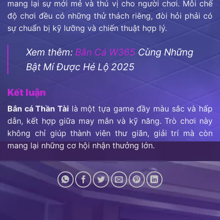
mang lại sự mới mẻ và thú vị cho người chơi. Mỗi chế
độ chơi đều có những thử thách riêng, đòi hỏi phải có
sự chuẩn bị kỹ lưỡng và chiến thuật hợp lý.
Xem thêm:
Bắn Cá W365
Cùng Những
Bật Mí Được Hé Lộ 2025
Kết luận
Bắn cá Thần Tài
là một tựa game đầy màu sắc và hấp
dẫn, kết hợp giữa may mắn và kỹ năng. Trò chơi này
không chỉ giúp thành viên thư giãn, giải trí mà còn
mang lại những cơ hội nhận thưởng lớn.